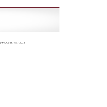
r @JNDCBBLANCA2015