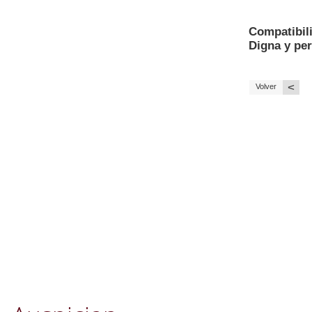
Compatibili
Digna y pe
<
Volver