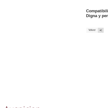
Compatibili
Digna y pe
<
Volver