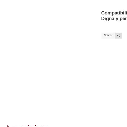
Compatibili
Digna y pe
<
Volver