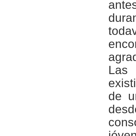
ante
dura
toda
en
agra
Las 
exist
de u
des
con
jóven