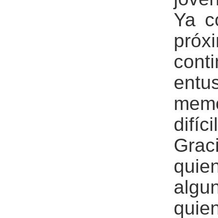
Ya c
próx
con
entu
memo
difíc
Grac
quie
alg
quie