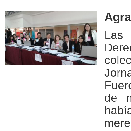
Agra
Las
Dere
cole
Jorn
Fuero
de m
habí
mere