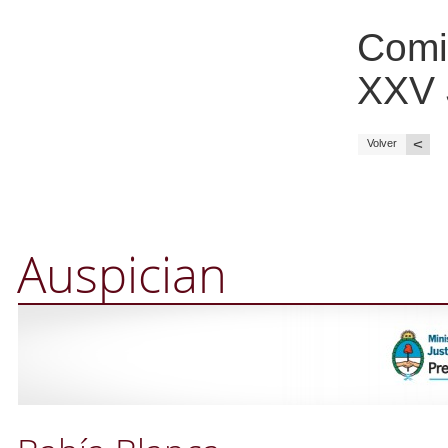
Comi
XXV
<
Volver
Auspician