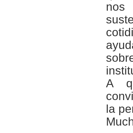
nos
sust
cot
ayu
sobr
insti
A qu
conv
la pe
Much