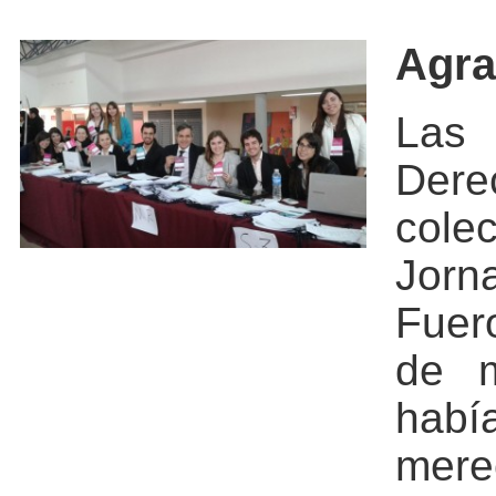
Agra
Las
Dere
cole
Jorn
Fuero
de m
habí
mere