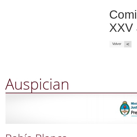
Comi
XXV
<
Volver
Auspician