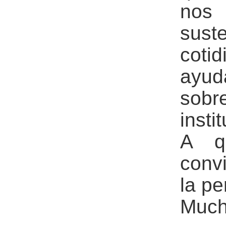
nos
sust
cot
ayu
sobr
insti
A qu
conv
la pe
Much