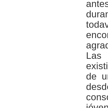
ante
dura
toda
en
agra
Las 
exist
de u
des
con
jóven