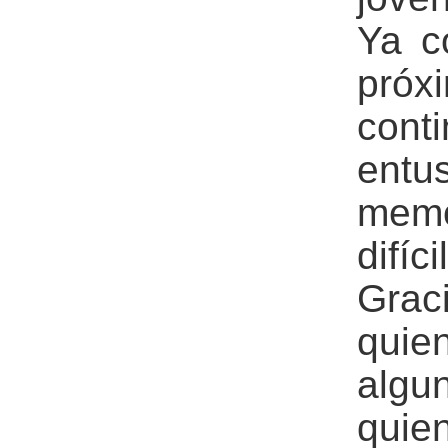
Ya c
próx
con
entu
memo
difíc
Grac
quie
alg
quie