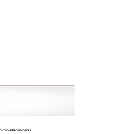
r @JNDCBBLANCA2015