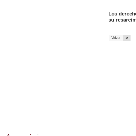
Los derecho
su resarci
<
Volver