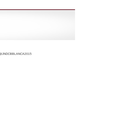
r @JNDCBBLANCA2015