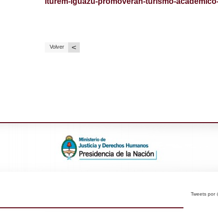
iturem-iguazu-promoveran-turismo-academico-
<
Volver
Tweets po