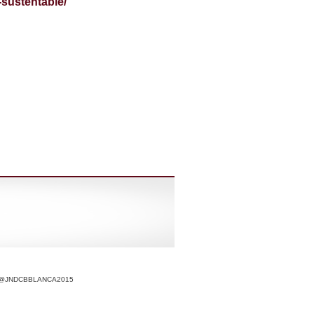
sustentable/
r @JNDCBBLANCA2015