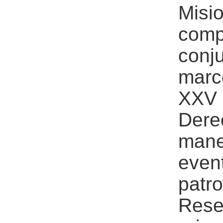
Misi
comp
conju
marc
XXV
Dere
mane
even
patr
Rese