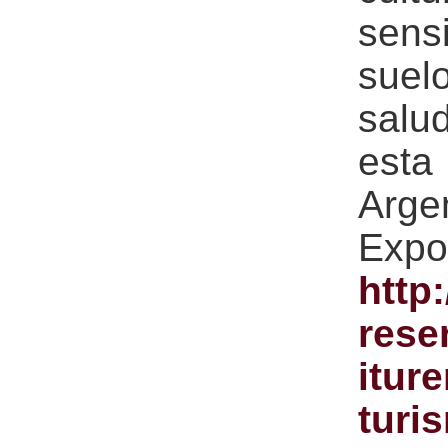
sensi
suel
salu
esta
Arg
Expo
http
rese
itur
turi