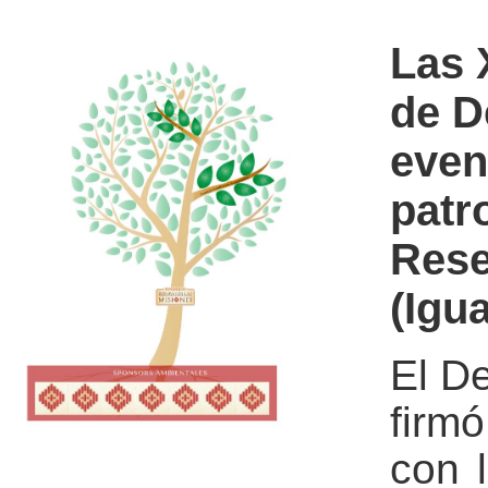
Las 
de D
even
patr
Rese
(Igu
El D
firm
con 