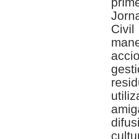
prim
Jorn
Civi
mane
acci
ges
resi
uti
ami
difu
cultu