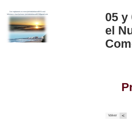
05 y
el N
Come
P
<
Volver