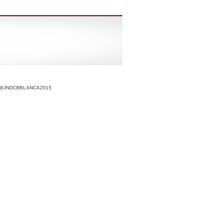
r @JNDCBBLANCA2015