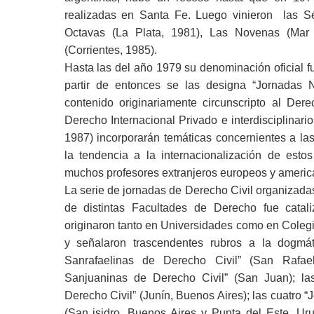
realizadas en Santa Fe. Luego vinieron las Sé
Octavas (La Plata, 1981), Las Novenas (Mar 
(Corrientes, 1985).
Hasta las del año 1979 su denominación oficial f
partir de entonces se las designa “Jornadas 
contenido originariamente circunscripto al Der
Derecho Internacional Privado e interdisciplinar
1987) incorporarán temáticas concernientes a las
la tendencia a la internacionalización de esto
muchos profesores extranjeros europeos y americ
La serie de jornadas de Derecho Civil organizadas 
de distintas Facultades de Derecho fue cata
originaron tanto en Universidades como en Colegi
y señalaron trascendentes rubros a la dogmáti
Sanrafaelinas de Derecho Civil” (San Rafael
Sanjuaninas de Derecho Civil” (San Juan); l
Derecho Civil” (Junín, Buenos Aires); las cuatro
(San isidro, Buenos Aires y Punta del Este, Uru