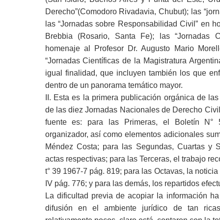
Derecho”(Comodoro Rivadavia, Chubut); las “jorn
las “Jornadas sobre Responsabilidad Civil” en h
Brebbia (Rosario, Santa Fe); las “Jornadas 
homenaje al Profesor Dr. Augusto Mario Morell
“Jornadas Científicas de la Magistratura Argenti
igual finalidad, que incluyen también los que enf
dentro de un panorama temático mayor.
II. Esta es la primera publicación orgánica de l
de las diez Jornadas Nacionales de Derecho Civil
fuente es: para las Primeras, el Boletín N° 
organizador, así como elementos adicionales sumi
Méndez Costa; para las Segundas, Cuartas y Sé
actas respectivas; para las Terceras, el trabajo re
t° 39 1967-7 pág. 819; para las Octavas, la notici
IV pág. 776; y para las demás, los repartidos efect
La dificultad previa de acopiar la información h
difusión en el ambiente jurídico de tan rica