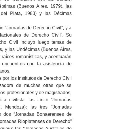
ptimas (Buenos Aires, 1979), las
del Plata, 1983) y las Décimas
ue “Jornadas de Derecho Civil”, y a
Nacionales de Derecho Civil”. Su
echo Civil incluyó luego temas de
ios, y las Undécimas (Buenos Aires,
 raíces romanísticas, y acentuarán
s encuentros con la asistencia de
anos.
por los Institutos de Derecho Civil
lizadora de muchas otras que se
os profesionales y de magistrados,
ca civilista: las cinco “Jornadas
, Mendoza); las tres “Jornadas
as dos “Jornadas Bonaerenses de
 “Jornadas Rioplatenses de Derecho”
guay); las “Jornadas Australes de