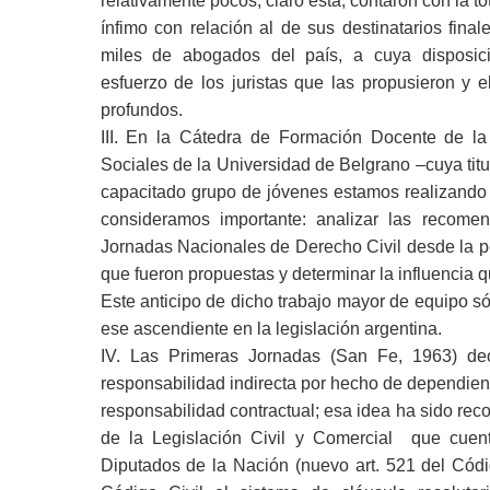
relativamente pocos, claro está, contaron con la t
ínfimo con relación al de sus destinatarios fina
miles de abogados del país, a cuya disposici
esfuerzo de los juristas que las propusieron y 
profundos.
III. En la Cátedra de Formación Docente de l
Sociales de la Universidad de Belgrano –cuya titul
capacitado grupo de jóvenes estamos realizando 
consideramos importante: analizar las recome
Jornadas Nacionales de Derecho Civil desde la pe
que fueron propuestas y determinar la influencia q
Este anticipo de dicho trabajo mayor de equipo s
ese ascendiente en la legislación argentina.
IV. Las Primeras Jornadas (San Fe, 1963) dec
responsabilidad indirecta por hecho de dependient
responsabilidad contractual; esa idea ha sido reco
de la Legislación Civil y Comercial que cue
Diputados de la Nación (nuevo art. 521 del Códig