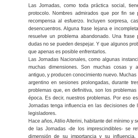
Las Jornadas, como toda práctica social, tiene
protocolo. Nombres admirados que por fin se p
recompensa al esfuerzo. Incluyen sorpresa, ca
desencuentros. Alguna frase lejana e incomple
resuelve un problema abandonado. Una frase 
dudas no se pueden despejar. Y que algunos prob
que apenas es posible enfrentarlos.
Las Jornadas Nacionales, como algunas instanci
muchas dimensiones. Son muchas cosas y ad
antiguo, y producen conocimiento nuevo. Muchas 
argentino en sesiones prolongadas, durante tres
problemas que, en definitiva, son los problemas
época. Es decir, nuestros problemas. Por eso es
Jornadas tenga influencia en las decisiones de l
legisladores.
Hace años, Atilio Alterini, habitante del mínimo y 
de las Jornadas -de los imprescindibles- se ref
dimensión de su importancia y su influencia