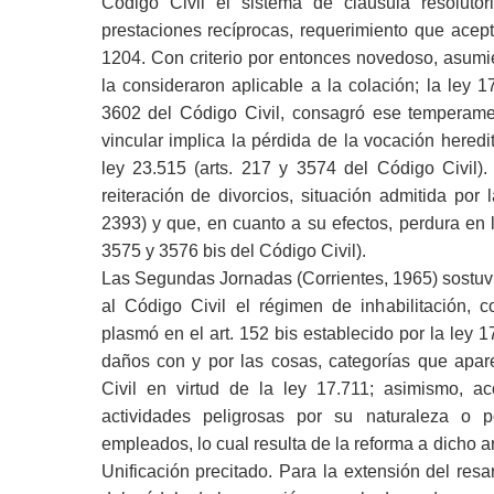
Código Civil el sistema de cláusula resolutor
prestaciones recíprocas, requerimiento que aceptó
1204. Con criterio por entonces novedoso, asumi
la consideraron aplicable a la colación; la ley 17
3602 del Código Civil, consagró ese temperame
vincular implica la pérdida de la vocación heredit
ley 23.515 (arts. 217 y 3574 del Código Civil).
reiteración de divorcios, situación admitida por l
2393) y que, en cuanto a su efectos, perdura en l
3575 y 3576 bis del Código Civil).
Las Segundas Jornadas (Corrientes, 1965) sostuvi
al Código Civil el régimen de inhabilitación, 
plasmó en el art. 152 bis establecido por la ley 
daños con y por las cosas, categorías que apare
Civil en virtud de la ley 17.711; asimismo, aco
actividades peligrosas por su naturaleza o 
empleados, lo cual resulta de la reforma a dicho a
Unificación precitado. Para la extensión del resa