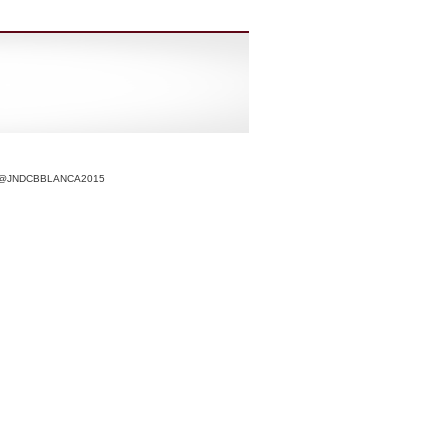
r @JNDCBBLANCA2015