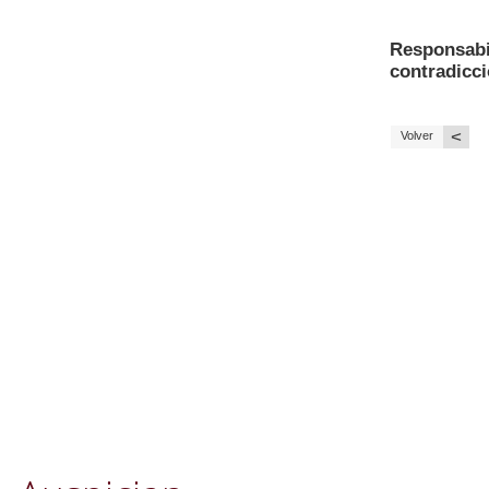
Responsabil
contradicc
<
Volver