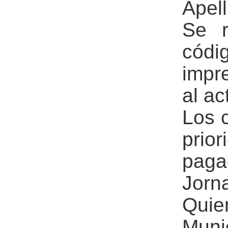
Apel
Se r
cód
impr
al ac
Los 
prio
paga
Jorn
Quie
Muni