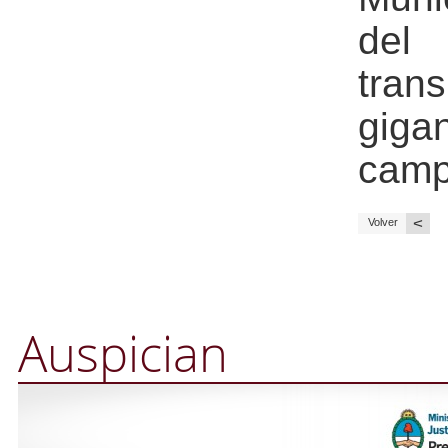
del 
tran
giga
campu
<
Volver
Auspician