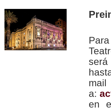
Prei
Para 
Teat
será
hast
mail
a:
ac
en e