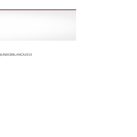
r @JNDCBBLANCA2015