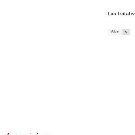
Las tratati
<
Volver