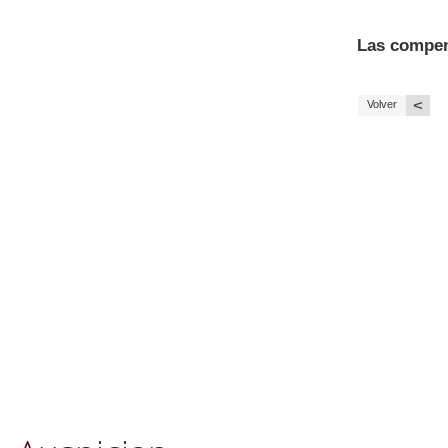
Las compen
<
Volver