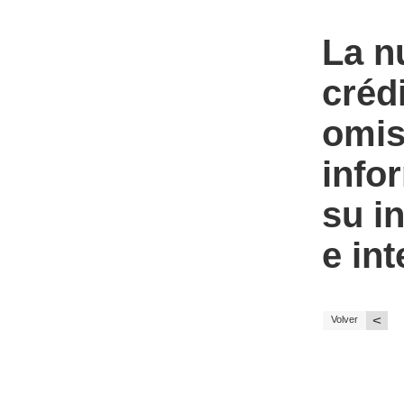
La n
créd
omis
info
su i
e int
<
Volver