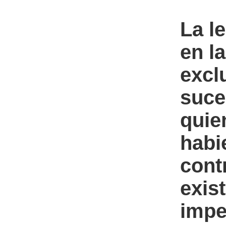
La l
en l
excl
suce
quie
habi
cont
exis
impe