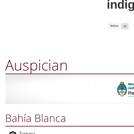
indi
<
Volver
Auspician
Bahía Blanca
Turismo