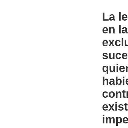
La l
en l
excl
suce
quie
habi
cont
exis
impe