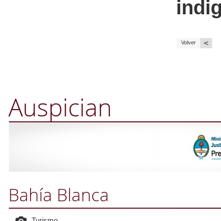
indi
<
Volver
Auspician
Bahía Blanca
Turismo