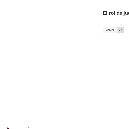
El rol de j
<
Volver