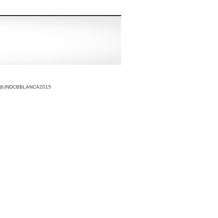
r @JNDCBBLANCA2015