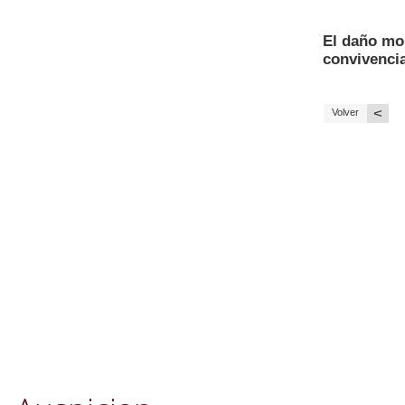
El daño mor
convivencia
<
Volver