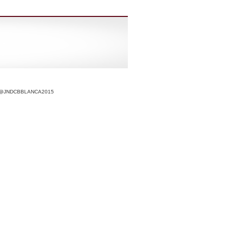
r @JNDCBBLANCA2015