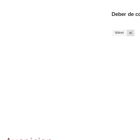
Deber de co
<
Volver