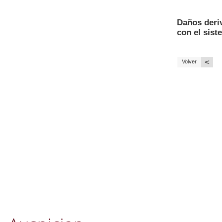
Daños deri
con el sis
<
Volver