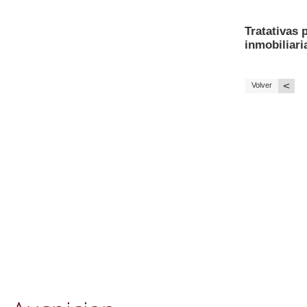
Tratativas 
inmobiliari
<
Volver