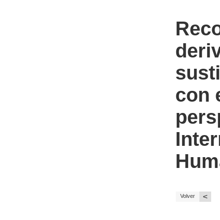
Reco
deri
sust
con e
pers
Inte
Hum
<
Volver