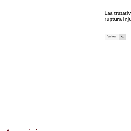
Las tratati
ruptura inj
<
Volver