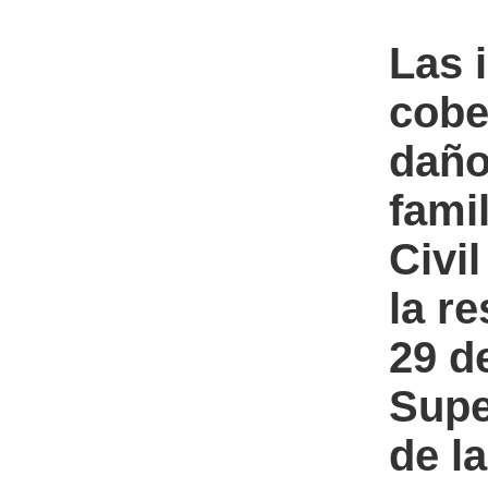
Las 
cobe
daño
fami
Civi
la r
29 de
Supe
de l