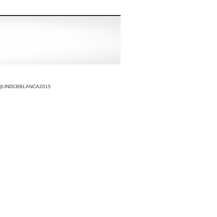
r @JNDCBBLANCA2015