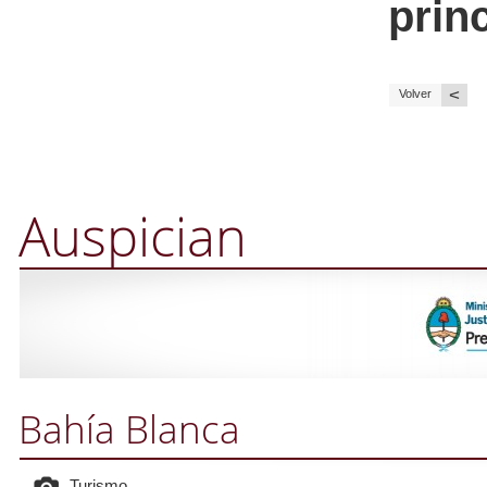
princ
<
Volver
Auspician
Bahía Blanca
Turismo