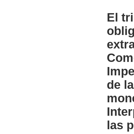
El t
obli
extr
Come
Impe
de l
mone
Inte
las 