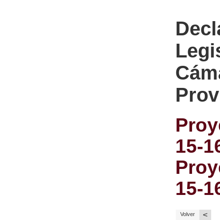
Decl
Legi
Cáma
Prov
Proy
15-1
Proy
15-1
<
Volver