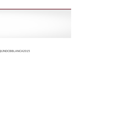
r @JNDCBBLANCA2015