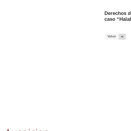
Derechos d
caso “Halab
<
Volver