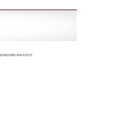
r @JNDCBBLANCA2015