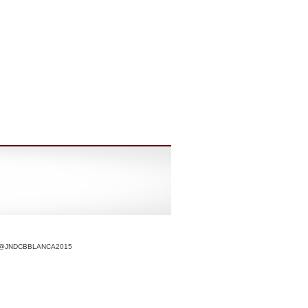
r @JNDCBBLANCA2015