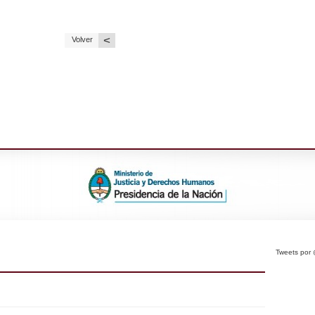
<
Volver
Tweets po