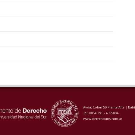
Avda. Colón 50 Planta Alta | Bah
Tel: 0054 291 - 4595084
www.derechouns.com.ar