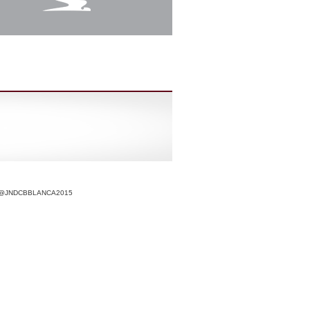
r @JNDCBBLANCA2015